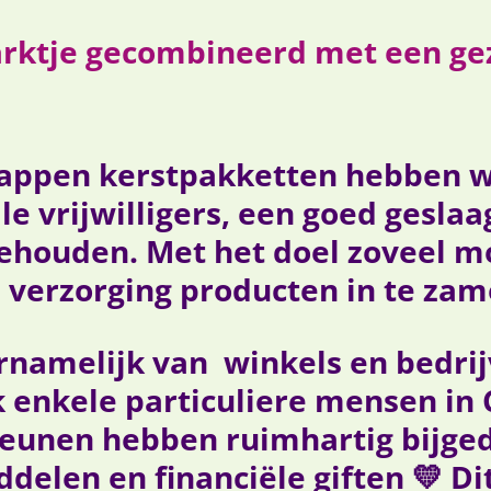
ktje gecombineerd met een geze
appen kerstpakketten hebben wi
le vrijwilligers, een goed gesla
ehouden. Met het doel zoveel m
verzorging producten in te zam
ornamelijk van winkels en bedri
 enkele particuliere mensen in
steunen hebben ruimhartig bijg
ddelen en financiële giften 💛 D