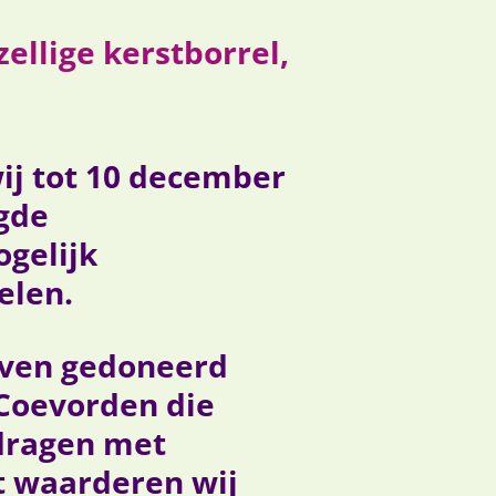
llige kerstborrel,
j tot 10 december
agde
ogelijk
elen.
jven gedoneerd
 Coevorden die
edragen met
it waarderen wij