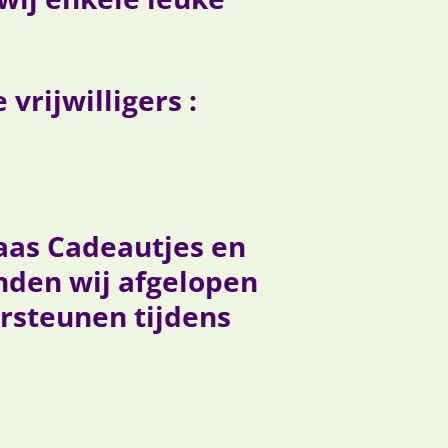
rijwilligers :
aas Cadeautjes en
nden wij afgelopen
steunen tijdens