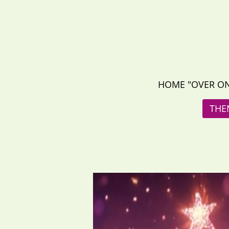
Ga
direct
naar
de
hoofdinhoud
HOME "OVER ON
THE