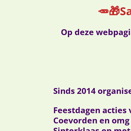
🥕🎁S
Op deze webpagina
Sinds 2014 organis
Feestdagen acties
Coevorden en omg 
Sinterklaas en met 