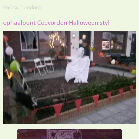
En bsv Tuindorp
ophaalpunt Coevorden Halloween styl