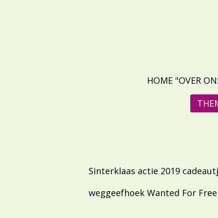
Ga
direct
naar
de
hoofdinhoud
HOME "OVER ON
THEM
Sinterklaas actie 2019 cadeaut
weggeefhoek Wanted For Fre