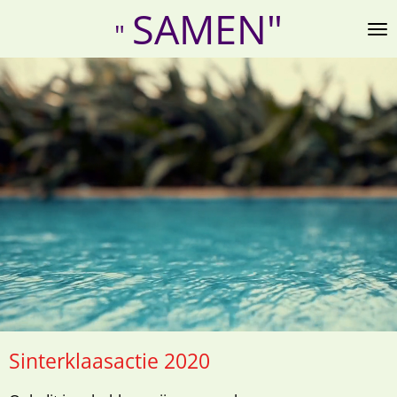
SAMEN"
Ga
"
direct
naar
de
hoofdinhoud
Sinterklaasactie 2020