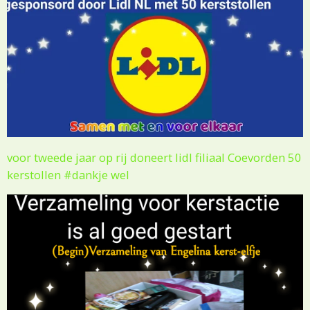
voor tweede jaar op rij doneert lidl filiaal Coevorden 50
kerstollen #dankje wel