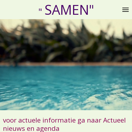
SAMEN"
Ga
"
direct
naar
de
hoofdinhoud
voor actuele informatie ga naar
Actueel
nieuws en agenda